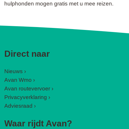
hulphonden mogen gratis met u mee reizen.
Direct naar
Nieuws
Avan Wmo
Avan routevervoer
Privacyverklaring
Adviesraad
Waar rijdt Avan?